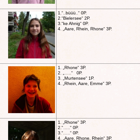
1.“..büüü..“ 0P.
2.“Bielersee“ 2P.
3.“ke Ahnig“ 0P.
4. „Aare, Rhein, Rhone“ 3P.
1. „Rhone“ 3P.
2. „…..“ 0P.
3. „Murtensee“ 1P.
4. „Rhein, Aare, Emme“ 3P.
1. „Rhone“ 3P.
2.“…..“ 0P.
3.“…..“ 0P.
4. „Aare, Rhone, Rhein“ 3P.