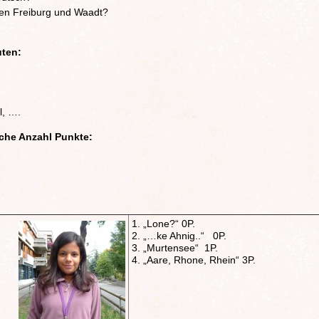
nen Freiburg und Waadt?
uten:
l, ….
iche Anzahl Punkte:
1. „Lone?“ 0P.
2. „…ke Ahnig..“ 0P.
3. „Murtensee“ 1P.
4. „Aare, Rhone, Rhein“ 3P.