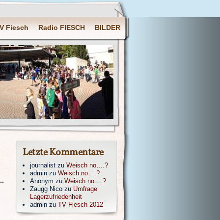
V Fiesch
Radio FIESCH
BILDER
Letzte Kommentare
journalist
zu
Weisch no….?
admin
zu
Weisch no….?
..
Anonym
zu
Weisch no….?
Zaugg Nico
zu
Umfrage
Lagerzufriedenheit
admin
zu
TV Fiesch 2012